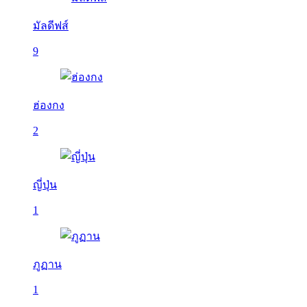
มัลดีฟส์
9
ฮ่องกง
2
ญี่ปุ่น
1
ภูฏาน
1