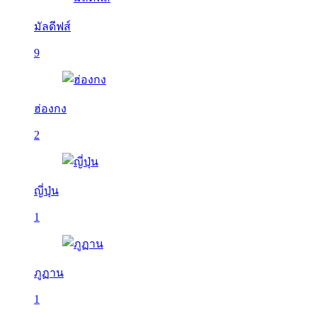
มัลดีฟส์
9
ฮ่องกง
2
ญี่ปุ่น
1
ภูฏาน
1