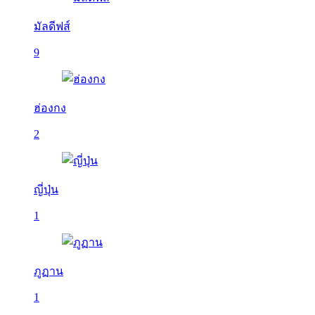
มัลดีฟส์
9
ฮ่องกง
2
ญี่ปุ่น
1
ภูฏาน
1