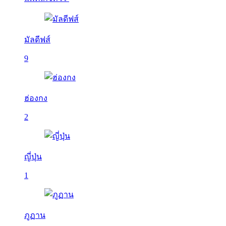
มัลดีฟส์
9
ฮ่องกง
2
ญี่ปุ่น
1
ภูฏาน