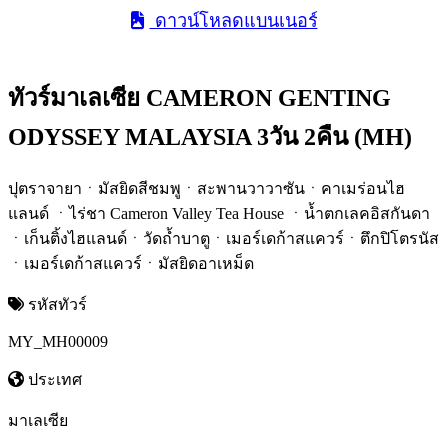
ดาวน์โหลดแบนเนอร์
ทัวร์มาเลเซีย CAMERON GENTING
ODYSSEY MALAYSIA 3วัน 2คืน (MH)
ปุตราจายาㆍมัสยิดสีชมพูㆍสะพานวาวาซันㆍคาเมร่อนไฮ
แลนด์ ㆍไร่ชา Cameron Valley Tea House ㆍน้ำตกเลคอิสกันดา
ㆍเก็นติ้งไฮแลนด์ㆍวัดถ้ำบาตูㆍเมอร์เดก้าสแควร์ㆍตึกปิโตรนัส
ㆍเมอร์เดก้าสแควร์ㆍมัสยิดอาเหม็ด
รหัสทัวร์
MY_MH00009
ประเทศ
มาเลเซีย